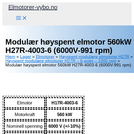
Hopp
Elmotorer-vybo.no
rett
til
innholdet
Modulær høyspent elmotor 560kW
H27R-4003-6 (6000V-991 rpm)
Hjem
»
Lager
»
Elmotorer
»
Høyspent modulære elmotorer H27R
»
Høyspent modulære elmotorer H27R – 6-polet – 1000 rpm
»
Modulær høyspent elmotor 560kW H27R-4003-6 (6000V-991 rpm)
Elmotor
H17R-4003-6
Motorkraft
560 kW
Nominell spenning
6000 V (+/-10%)