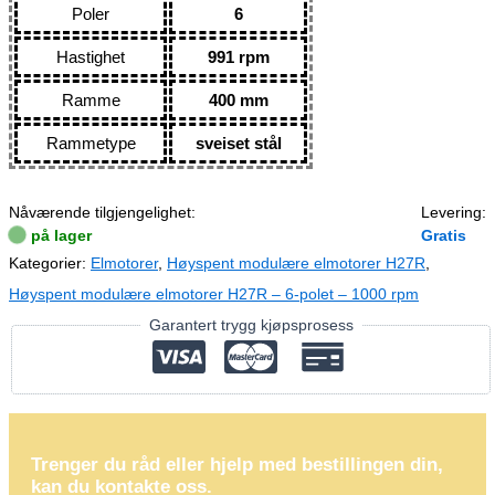
Poler
6
Hastighet
991 rpm
Ramme
400 mm
Rammetype
sveiset stål
Nåværende tilgjengelighet:
Levering:
på lager
Gratis
Kategorier:
Elmotorer
,
Høyspent modulære elmotorer H27R
,
Høyspent modulære elmotorer H27R – 6-polet – 1000 rpm
Garantert trygg kjøpsprosess
Trenger du råd eller hjelp med bestillingen din,
kan du kontakte oss.