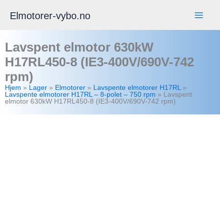
Hopp
Elmotorer-vybo.no
rett
til
Lavspent elmotor 630kW
innholdet
H17RL450-8 (IE3-400V/690V-742
rpm)
Hjem
»
Lager
»
Elmotorer
»
Lavspente elmotorer H17RL
»
Lavspente elmotorer H17RL – 8-polet – 750 rpm
»
Lavspent
elmotor 630kW H17RL450-8 (IE3-400V/690V-742 rpm)