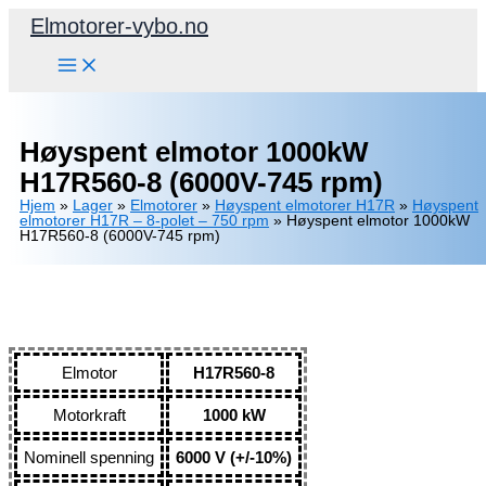
Hopp
Elmotorer-vybo.no
rett
til
innholdet
Høyspent elmotor 1000kW
H17R560-8 (6000V-745 rpm)
Hjem
»
Lager
»
Elmotorer
»
Høyspent elmotorer H17R
»
Høyspent
elmotorer H17R – 8-polet – 750 rpm
»
Høyspent elmotor 1000kW
H17R560-8 (6000V-745 rpm)
Elmotor
H17R560-8
Motorkraft
1000 kW
Nominell spenning
6000 V (+/-10%)