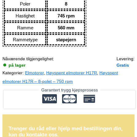
Poler
8
Hastighet
745 rpm
Ramme
560 mm
Rammetype
støpejern
Nåværende tilgjengelighet:
Levering:
på lager
Gratis
Kategorier:
Elmotorer
,
Høyspent elmotorer H17R
,
Høyspent
elmotorer H17R – 8-polet – 750 rpm
Garantert trygg kjøpsprosess
Trenger du råd eller hjelp med bestillingen din,
kan du kontakte oss.