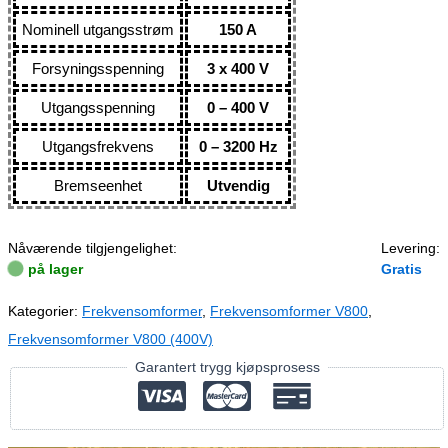
Nominell utgangsstrøm
150 A
Forsyningsspenning
3 x 400 V
Utgangsspenning
0 – 400 V
Utgangsfrekvens
0 – 3200 Hz
Bremseenhet
Utvendig
Nåværende tilgjengelighet:
Levering:
på lager
Gratis
Kategorier:
Frekvensomformer
,
Frekvensomformer V800
,
Frekvensomformer V800 (400V)
Garantert trygg kjøpsprosess