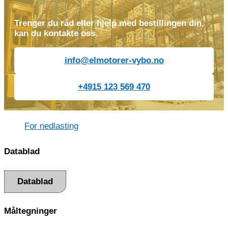
Trenger du råd eller hjelp med bestillingen din,
kan du kontakte oss.
info@elmotorer-vybo.no
+4915 123 569 470
For nedlasting
Datablad
Datablad
Måltegninger