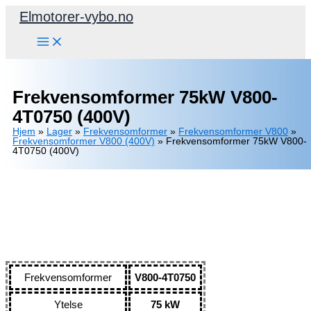
Hopp
Elmotorer-vybo.no
rett
til
innholdet
Frekvensomformer 75kW V800-
4T0750 (400V)
Hjem
»
Lager
»
Frekvensomformer
»
Frekvensomformer V800
»
Frekvensomformer V800 (400V)
»
Frekvensomformer 75kW V800-
4T0750 (400V)
Frekvensomformer
V800-4T0750
Ytelse
75 kW