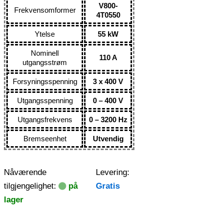
V800-
Frekvensomformer
4T0550
Ytelse
55 kW
Nominell
110 A
utgangsstrøm
Forsyningsspenning
3 x 400 V
Utgangsspenning
0 – 400 V
Utgangsfrekvens
0 – 3200 Hz
Bremseenhet
Utvendig
Nåværende
Levering:
tilgjengelighet:
på
Gratis
lager