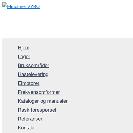
Hopp
rett
til
innholdet
Hjem
Lager
Bruksområder
Hastelevering
Elmotorer
Frekvensomformer
Kataloger og manualer
Rask forespørsel
Referanser
Kontakt