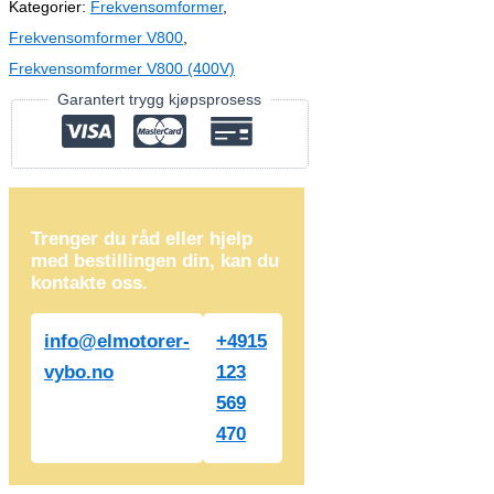
Kategorier:
Frekvensomformer
,
Frekvensomformer V800
,
Frekvensomformer V800 (400V)
Garantert trygg kjøpsprosess
Trenger du råd eller hjelp
med bestillingen din, kan du
kontakte oss.
info@elmotorer-
+4915
vybo.no
123
569
470