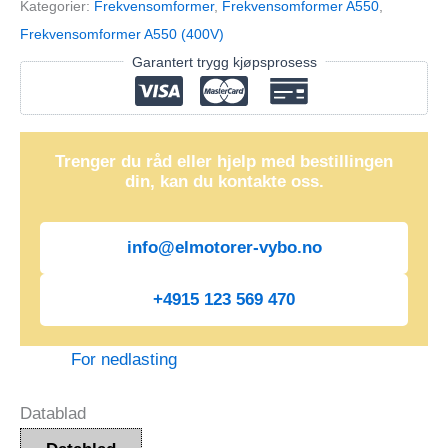
Kategorier:
Frekvensomformer
,
Frekvensomformer A550
,
4T0030
Frekvensomformer A550 (400V)
(400V)
Garantert trygg kjøpsprosess
antall
Trenger du råd eller hjelp med bestillingen
din, kan du kontakte oss.
info@elmotorer-vybo.no
+4915 123 569 470
For nedlasting
Datablad