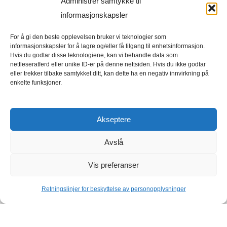
Administrer samtykke til
Personvernerklæring
informasjonskapsler
Vilkår og betingelser
Hurtigmeny
For å gi den beste opplevelsen bruker vi teknologier som
informasjonskapsler for å lagre og/eller få tilgang til enhetsinformasjon.
Elmotorer
Hvis du godtar disse teknologiene, kan vi behandle data som
nettleseratferd eller unike ID-er på denne nettsiden. Hvis du ikke godtar
Frekvensomformer
eller trekker tilbake samtykket ditt, kan dette ha en negativ innvirkning på
enkelte funksjoner.
Hjem
Lager
Akseptere
Avslå
Vis preferanser
Copyright © 2026 Elmotorer-vybo.no | VYBO Electric
Retningslinjer for beskyttelse av personopplysninger