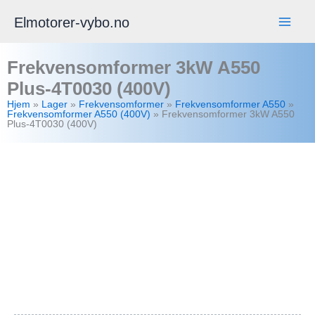
A550
Hopp
Elmotorer-vybo.no
Plus-
rett
4T0030
til
Frekvensomformer 3kW A550
(400V)
innholdet
antall
Plus-4T0030 (400V)
Hjem
»
Lager
»
Frekvensomformer
»
Frekvensomformer A550
»
Frekvensomformer A550 (400V)
»
Frekvensomformer 3kW A550
Plus-4T0030 (400V)