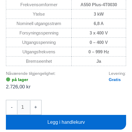
Frekvensomformer
A550 Plus-4T0030
Ytelse
3 kW
Nominell utgangsstrøm
6,8 A
Forsyningsspenning
3 x 400 V
Utgangsspenning
0 – 400 V
Utgangsfrekvens
0 – 999 Hz
Bremseenhet
Ja
Nåværende tilgjengelighet:
Levering:
på lager
Gratis
2.726,00
kr
Frekvensomformer
-
+
3kW
A550
Legg i handlekurv
Plus-