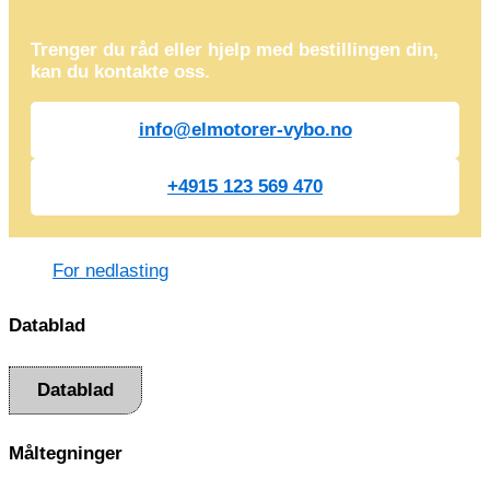
Trenger du råd eller hjelp med bestillingen din,
kan du kontakte oss.
info@elmotorer-vybo.no
+4915 123 569 470
For nedlasting
Datablad
Datablad
Måltegninger