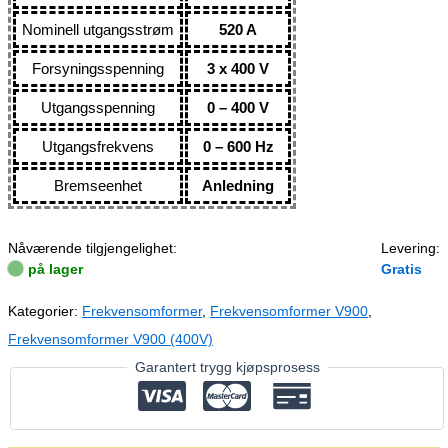
Nominell utgangsstrøm
520 A
Forsyningsspenning
3 x 400 V
Utgangsspenning
0 – 400 V
Utgangsfrekvens
0 – 600 Hz
Bremseenhet
Anledning
Nåværende tilgjengelighet:
Levering:
på lager
Gratis
Kategorier:
Frekvensomformer
,
Frekvensomformer V900
,
Frekvensomformer V900 (400V)
Garantert trygg kjøpsprosess