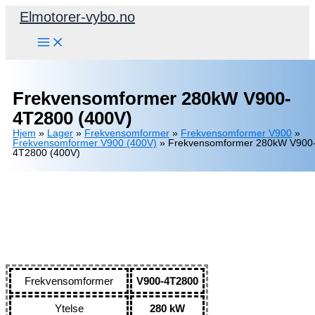
Hopp
Elmotorer-vybo.no
rett
til
innholdet
Frekvensomformer 280kW V900-
4T2800 (400V)
Hjem
»
Lager
»
Frekvensomformer
»
Frekvensomformer V900
»
Frekvensomformer V900 (400V)
»
Frekvensomformer 280kW V900
4T2800 (400V)
Frekvensomformer
V900-4T2800
Ytelse
280 kW