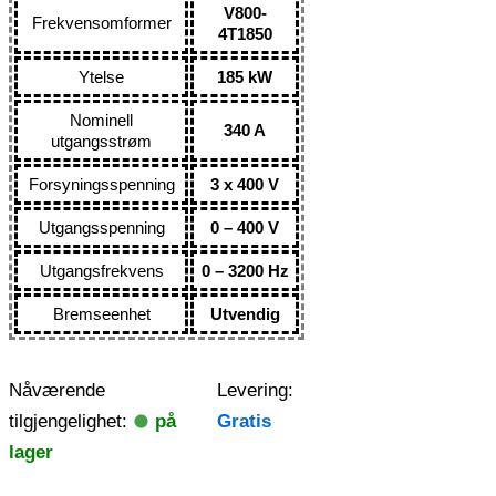
V800-
Frekvensomformer
4T1850
Ytelse
185 kW
Nominell
340 A
utgangsstrøm
Forsyningsspenning
3 x 400 V
Utgangsspenning
0 – 400 V
Utgangsfrekvens
0 – 3200 Hz
Bremseenhet
Utvendig
Nåværende
Levering:
tilgjengelighet:
på
Gratis
lager