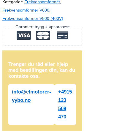
Kategorier:
Frekvensomformer
,
Frekvensomformer V800
,
Frekvensomformer V800 (400V)
Garantert trygg kjøpsprosess
Trenger du råd eller hjelp
med bestillingen din, kan du
kontakte oss.
info@elmotorer-
+4915
vybo.no
123
569
470