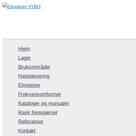
Hopp
rett
til
innholdet
Hjem
Lager
Bruksområder
Hastelevering
Elmotorer
Frekvensomformer
Kataloger og manualer
Rask forespørsel
Referanser
Kontakt