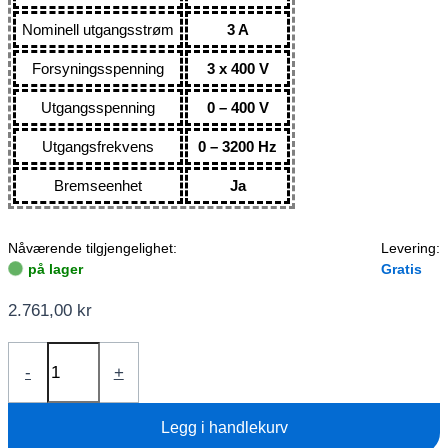
Nominell utgangsstrøm
3 A
Forsyningsspenning
3 x 400 V
Utgangsspenning
0 – 400 V
Utgangsfrekvens
0 – 3200 Hz
Bremseenhet
Ja
Nåværende tilgjengelighet:
Levering:
på lager
Gratis
2.761,00
kr
Frekvensomformer
-
+
1,1kW
V800-
Legg i handlekurv
4T0011