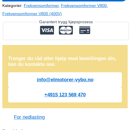
(400V)
Kategorier:
Frekvensomformer
,
Frekvensomformer V800
,
antall
Frekvensomformer V800 (400V)
Garantert trygg kjøpsprosess
Trenger du råd eller hjelp med bestillingen din,
kan du kontakte oss.
info@elmotorer-vybo.no
+4915 123 569 470
For nedlasting