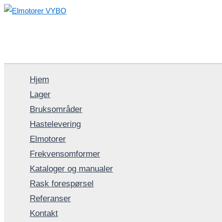
Hopp
rett
til
innholdet
Hjem
Lager
Bruksområder
Hastelevering
Elmotorer
Frekvensomformer
Kataloger og manualer
Rask forespørsel
Referanser
Kontakt