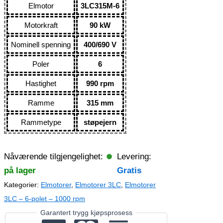
Elmotor
3LC315M-6
Motorkraft
90 kW
Nominell spenning
400/690 V
Poler
6
Hastighet
990 rpm
Ramme
315 mm
Rammetype
støpejern
Nåværende tilgjengelighet:
Levering:
på lager
Gratis
Kategorier:
Elmotorer
,
Elmotorer 3LC
,
Elmotorer
3LC – 6-polet – 1000 rpm
Garantert trygg kjøpsprosess