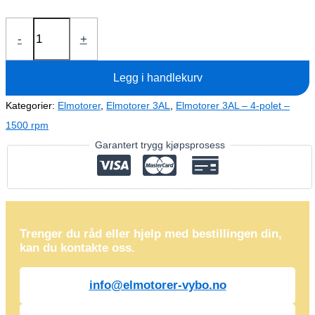
Elmotor
-
+
3kW
3AL100L2-
Legg i handlekurv
4
(IE3-
Kategorier:
Elmotorer
,
Elmotorer 3AL
,
Elmotorer 3AL – 4-polet –
400V-
1500 rpm
1455
Garantert trygg kjøpsprosess
rpm)
antall
Trenger du råd eller hjelp med bestillingen din,
kan du kontakte oss.
info@elmotorer-vybo.no