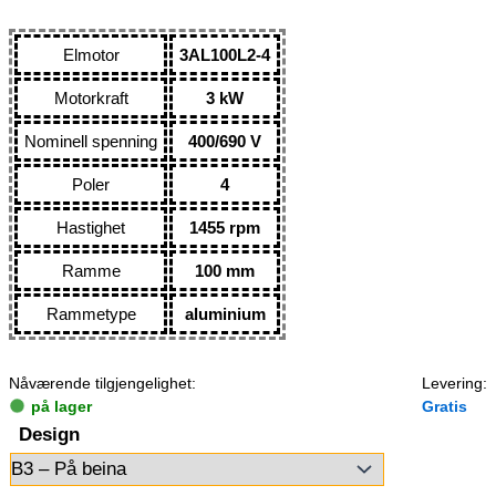
Elmotor
3AL100L2-4
Motorkraft
3 kW
Nominell spenning
400/690 V
Poler
4
Hastighet
1455 rpm
Ramme
100 mm
Rammetype
aluminium
Nåværende tilgjengelighet:
Levering:
på lager
Gratis
Design