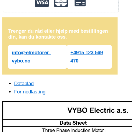
Trenger du råd eller hjelp med bestillingen
din, kan du kontakte oss.
info@elmotorer-
+4915 123 569
vybo.no
470
Datablad
For nedlasting