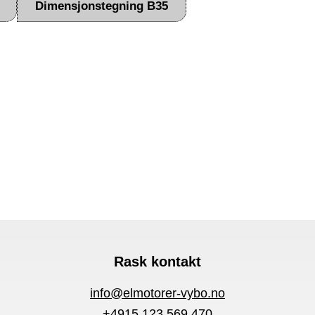
Dimensjonstegning B35
Rask kontakt
info@elmotorer-vybo.no
+4915 123 569 470