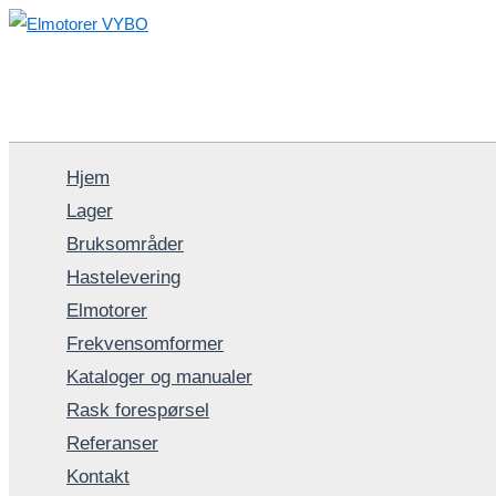
Hopp
rett
til
innholdet
Hjem
Lager
Bruksområder
Hastelevering
Elmotorer
Frekvensomformer
Kataloger og manualer
Rask forespørsel
Referanser
Kontakt