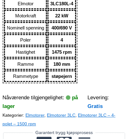
Elmotor
3LC180L-4
Motorkraft
22 kW
Nominell spenning
400/690 V
Poler
4
Hastighet
1475 rpm
Ramme
180 mm
Rammetype
støpejern
Nåværende tilgjengelighet:
på
Levering:
lager
Gratis
Kategorier:
Elmotorer
,
Elmotorer 3LC
,
Elmotorer 3LC – 4-
polet – 1500 rpm
Garantert trygg kjøpsprosess