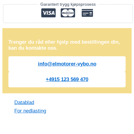
Garantert trygg kjøpsprosess
Trenger du råd eller hjelp med bestillingen din,
kan du kontakte oss.
info@elmotorer-vybo.no
+4915 123 569 470
Datablad
For nedlasting