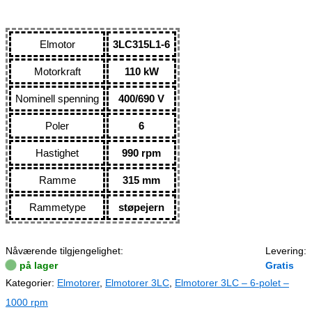
Elmotor
3LC315L1-6
Motorkraft
110 kW
Nominell spenning
400/690 V
Poler
6
Hastighet
990 rpm
Ramme
315 mm
Rammetype
støpejern
Nåværende tilgjengelighet:
Levering:
på lager
Gratis
Kategorier:
Elmotorer
,
Elmotorer 3LC
,
Elmotorer 3LC – 6-polet –
1000 rpm