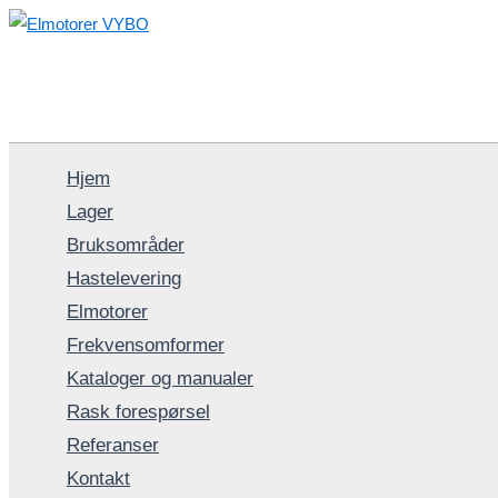
Hopp
rett
til
innholdet
Hjem
Lager
Bruksområder
Hastelevering
Elmotorer
Frekvensomformer
Kataloger og manualer
Rask forespørsel
Referanser
Kontakt