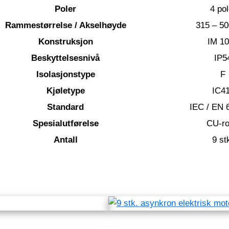
Poler
4 pol
Rammestørrelse / Akselhøyde
315 – 5
Konstruksjon
IM 1
Beskyttelsesnivå
IP5
Isolasjonstype
F
Kjøletype
IC4
Standard
IEC / EN 
Spesialutførelse
CU-ro
Antall
9 st