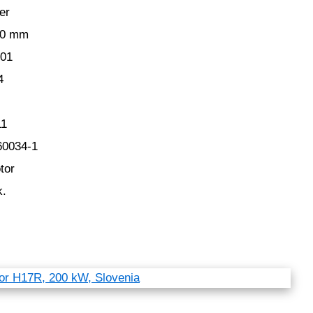
er
00 mm
001
4
11
60034-1
tor
k.