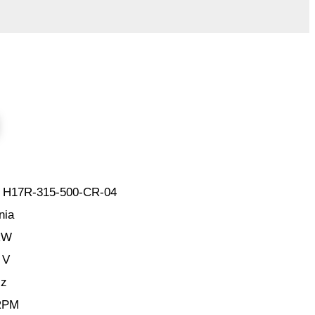
or H17R-315-500-CR-04
nia
kW
 V
Hz
RPM